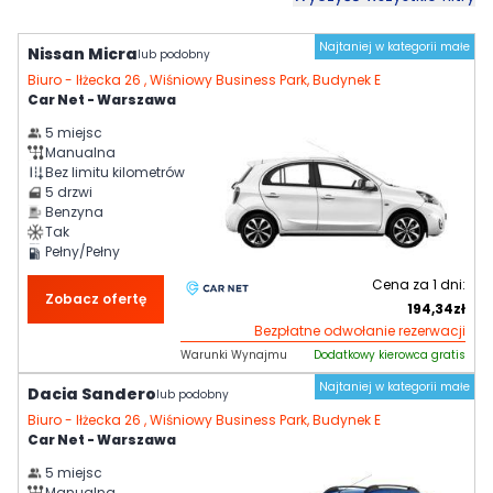
Najtaniej w kategorii małe
Nissan Micra
lub podobny
Biuro -
Iłżecka 26 , Wiśniowy Business Park, Budynek E
Car Net - Warszawa
5
miejsc
Manualna
Bez limitu kilometrów
5
drzwi
Benzyna
Tak
Pełny/Pełny
Cena za
1
dni:
Zobacz ofertę
194,34
zł
Bezpłatne odwołanie rezerwacji
Warunki Wynajmu
Dodatkowy kierowca gratis
Najtaniej w kategorii małe
Dacia Sandero
lub podobny
Biuro -
Iłżecka 26 , Wiśniowy Business Park, Budynek E
Car Net - Warszawa
5
miejsc
Manualna