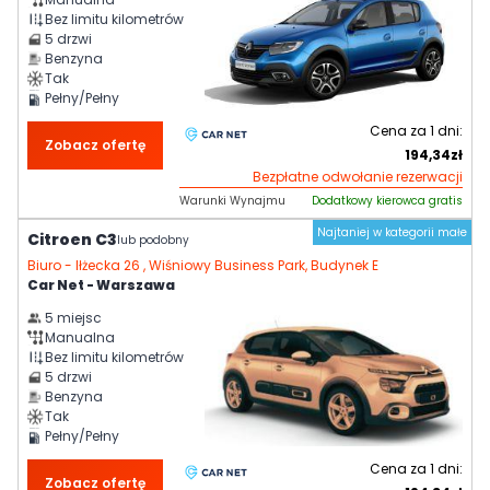
Bez limitu kilometrów
5
drzwi
Benzyna
Tak
Pełny/Pełny
Cena za
1
dni:
Zobacz ofertę
194,34
zł
Bezpłatne odwołanie rezerwacji
Warunki Wynajmu
Dodatkowy kierowca gratis
Najtaniej w kategorii małe
Citroen C3
lub podobny
Biuro -
Iłżecka 26 , Wiśniowy Business Park, Budynek E
Car Net - Warszawa
5
miejsc
Manualna
Bez limitu kilometrów
5
drzwi
Benzyna
Tak
Pełny/Pełny
Cena za
1
dni:
Zobacz ofertę