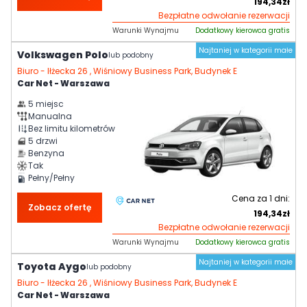
194,34
zł
Bezpłatne odwołanie rezerwacji
Warunki Wynajmu
Dodatkowy kierowca gratis
Najtaniej w kategorii małe
Volkswagen Polo
lub podobny
Biuro -
Iłżecka 26 , Wiśniowy Business Park, Budynek E
Car Net - Warszawa
5
miejsc
Manualna
Bez limitu kilometrów
5
drzwi
Benzyna
Tak
Pełny/Pełny
Cena za
1
dni:
Zobacz ofertę
194,34
zł
Bezpłatne odwołanie rezerwacji
Warunki Wynajmu
Dodatkowy kierowca gratis
Najtaniej w kategorii małe
Toyota Aygo
lub podobny
Biuro -
Iłżecka 26 , Wiśniowy Business Park, Budynek E
Car Net - Warszawa