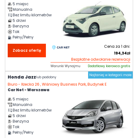
5
miejsc
Manualna
Bez limitu kilometrów
5
drzwi
Benzyna
Tak
Pełny/Pełny
Cena za
1
dni:
Zobacz ofertę
194,34
zł
Bezpłatne odwołanie rezerwacji
Warunki Wynajmu
Dodatkowy kierowca gratis
Najtaniej w kategorii małe
Honda Jazz
lub podobny
Biuro -
Iłżecka 26 , Wiśniowy Business Park, Budynek E
Car Net - Warszawa
5
miejsc
Manualna
Bez limitu kilometrów
5
drzwi
Benzyna
Tak
Pełny/Pełny