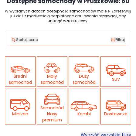
Dostępne samochody w Pruszkowie:
60
W wybranych datach dostępność samochodów maleje. Zarezerwuj
już dziś z możliwością bezpłatnego anulowania rezerwacji, aby
uniknąć wzrostu ceny.
Sortuj:
cena
Filtruj
Średni
Mały
Duży
SUV
samochód
samochód
samochód
Samochód
Minivan
klasy
Kombi
Dostawcze
premium
Wyczyść wszystkie filtry