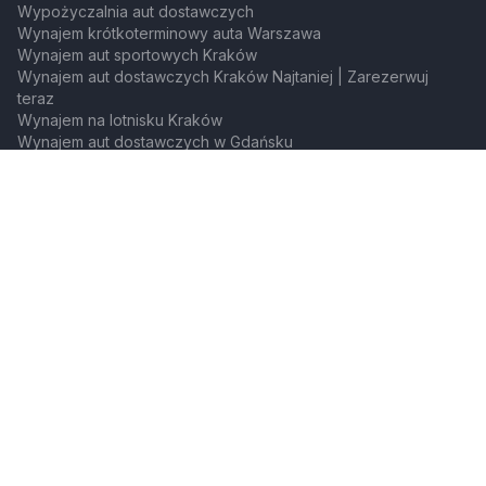
Wypożyczalnia aut dostawczych
Wynajem krótkoterminowy auta Warszawa
Wynajem aut sportowych Kraków
Wynajem aut dostawczych Kraków Najtaniej | Zarezerwuj
teraz
Wynajem na lotnisku Kraków
Wynajem aut dostawczych w Gdańsku
Wynajem aut sportowych w Gdańsku
Marki samochodów
Wypożyczalnia Toyota
Wypożyczalnia Audi
Wypożyczalnia Mazda
Wynajem długoterminowy Mazda
Wypożyczalnia Jeep
Wynajem długoterminowy Jeep
Wypożyczalnia Fiat
Wynajem długoterminowy Fiat
Wypożyczalnia Citroen
Wynajem długoterminowy Citroen
Wypożyczalnia Dodge
Wynajem długoterminowy Dodge