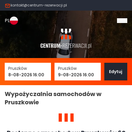
kontakt@centrum-rezerwacji.pl
PL
Otw
Pruszków
Pruszków
Edytuj
8-08-2026 16:00
9-08-2026 16:00
Wypożyczalnia samochodów w
Pruszkowie