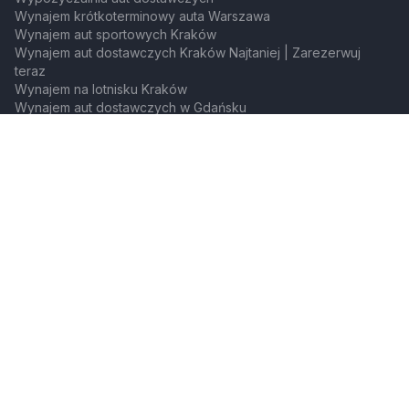
Wynajem krótkoterminowy auta Warszawa
Wynajem aut sportowych Kraków
Wynajem aut dostawczych Kraków Najtaniej | Zarezerwuj
teraz
Wynajem na lotnisku Kraków
Wynajem aut dostawczych w Gdańsku
Wynajem aut sportowych w Gdańsku
Marki samochodów
Wypożyczalnia Toyota
Wypożyczalnia Audi
Wypożyczalnia Mazda
Wynajem długoterminowy Mazda
Wypożyczalnia Jeep
Wynajem długoterminowy Jeep
Wypożyczalnia Fiat
Wynajem długoterminowy Fiat
Wypożyczalnia Citroen
Wynajem długoterminowy Citroen
Wypożyczalnia Dodge
Wynajem długoterminowy Dodge