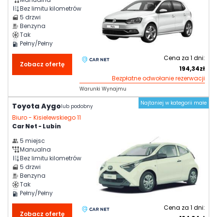
Bez limitu kilometrów
5
drzwi
Benzyna
Tak
Pełny/Pełny
Cena za
1
dni:
Zobacz ofertę
194,34
zł
Bezpłatne odwołanie rezerwacji
Warunki Wynajmu
Najtaniej w kategorii małe
Toyota Aygo
lub podobny
Biuro -
Kisielewskiego 11
Car Net - Lubin
5
miejsc
Manualna
Bez limitu kilometrów
5
drzwi
Benzyna
Tak
Pełny/Pełny
Cena za
1
dni:
Zobacz ofertę