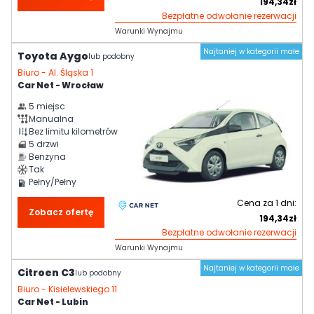
194,34
zł
Bezpłatne odwołanie rezerwacji
Warunki Wynajmu
Najtaniej w kategorii małe
Toyota Aygo
lub podobny
Biuro -
Al. Śląska 1
Car Net - Wrocław
5
miejsc
Manualna
Bez limitu kilometrów
5
drzwi
Benzyna
Tak
Pełny/Pełny
Cena za
1
dni:
Zobacz ofertę
194,34
zł
Bezpłatne odwołanie rezerwacji
Warunki Wynajmu
Najtaniej w kategorii małe
Citroen C3
lub podobny
Biuro -
Kisielewskiego 11
Car Net - Lubin