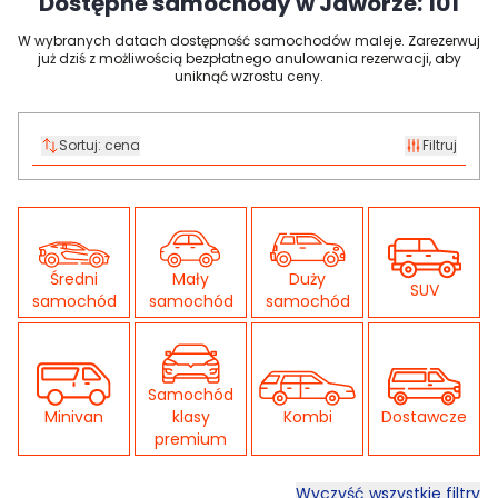
Dostępne samochody w Jaworze:
101
W wybranych datach dostępność samochodów maleje. Zarezerwuj
już dziś z możliwością bezpłatnego anulowania rezerwacji, aby
uniknąć wzrostu ceny.
Sortuj:
cena
Filtruj
Średni
Mały
Duży
SUV
samochód
samochód
samochód
Samochód
Minivan
klasy
Kombi
Dostawcze
premium
Wyczyść wszystkie filtry