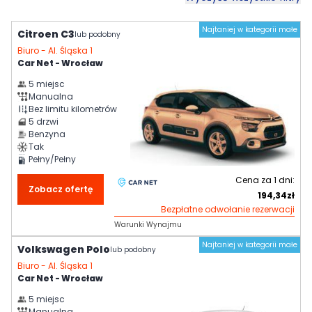
Najtaniej w kategorii małe
Citroen C3
lub podobny
Biuro -
Al. Śląska 1
Car Net - Wrocław
5
miejsc
Manualna
Bez limitu kilometrów
5
drzwi
Benzyna
Tak
Pełny/Pełny
Cena za
1
dni:
Zobacz ofertę
194,34
zł
Bezpłatne odwołanie rezerwacji
Warunki Wynajmu
Najtaniej w kategorii małe
Volkswagen Polo
lub podobny
Biuro -
Al. Śląska 1
Car Net - Wrocław
5
miejsc
Manualna