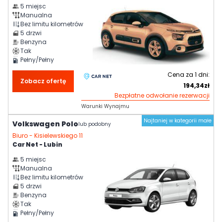
5
miejsc
Manualna
Bez limitu kilometrów
5
drzwi
Benzyna
Tak
Pełny/Pełny
Cena za
1
dni:
Zobacz ofertę
194,34
zł
Bezpłatne odwołanie rezerwacji
Warunki Wynajmu
Najtaniej w kategorii małe
Volkswagen Polo
lub podobny
Biuro -
Kisielewskiego 11
Car Net - Lubin
5
miejsc
Manualna
Bez limitu kilometrów
5
drzwi
Benzyna
Tak
Pełny/Pełny