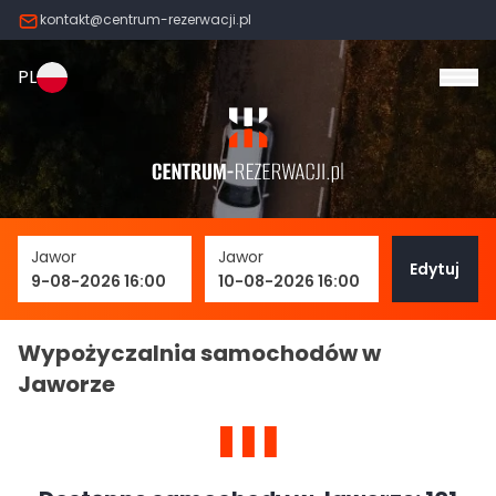
kontakt@centrum-rezerwacji.pl
PL
Otw
Jawor
Jawor
Edytuj
9-08-2026 16:00
10-08-2026 16:00
Wypożyczalnia samochodów w
Jaworze