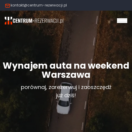
kontakt@centrum-rezerwacji.pl
Otw
Wynajem auta na weekend
Warszawa
porównaj, zarezerwuj i zaoszczędź
już dziś!