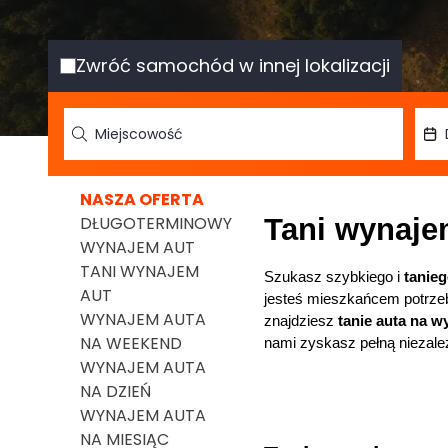
Zwróć samochód w innej lokalizacji
NASZA OFERTA
DŁUGOTERMINOWY
Tani wynaje
WYNAJEM AUT
TANI WYNAJEM
Szukasz szybkiego i 
tanie
AUT
jesteś mieszkańcem potrzeb
WYNAJEM AUTA
znajdziesz 
tanie auta na 
NA WEEKEND
nami zyskasz pełną niezale
WYNAJEM AUTA
NA DZIEŃ
WYNAJEM AUTA
NA MIESIĄC