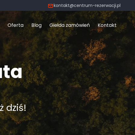
kontakt@centrum-rezerwacji.pl
Oferta
Blog
Giełda zamówień
Kontakt
uta
ż dziś!