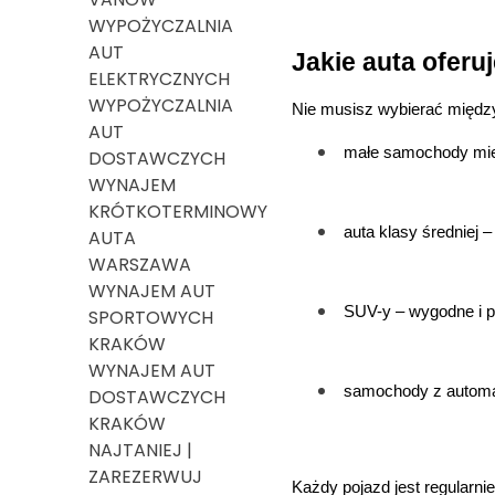
WYPOŻYCZALNIA
AUT
Jakie auta oferu
ELEKTRYCZNYCH
WYPOŻYCZALNIA
Nie musisz wybierać między 
AUT
małe samochody miej
DOSTAWCZYCH
WYNAJEM
KRÓTKOTERMINOWY
auta klasy średniej –
AUTA
WARSZAWA
WYNAJEM AUT
SUV-y – wygodne i p
SPORTOWYCH
KRAKÓW
WYNAJEM AUT
samochody z automat
DOSTAWCZYCH
KRAKÓW
NAJTANIEJ |
ZAREZERWUJ
Każdy pojazd jest regularni