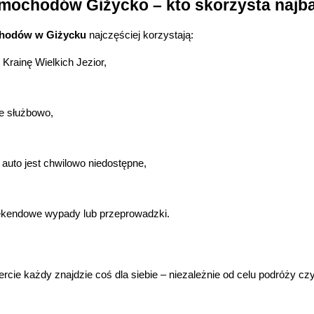
mochodów Giżycko – kto skorzysta najba
chodów w Giżycku
 najczęściej korzystają:
 Krainę Wielkich Jezior,
e służbowo,
auto jest chwilowo niedostępne,
eekendowe wypady lub przeprowadzki.
ercie każdy znajdzie coś dla siebie – niezależnie od celu podróży cz