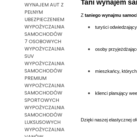
Tani wynajem sa
WYNAJEM AUT Z
PEŁNYM
Z 
taniego wynajmu samo
UBEZPIECZENIEM
WYPOŻYCZALNIA
turyści odwiedzający
SAMOCHODÓW
7 OSOBOWYCH
WYPOŻYCZALNIA
osoby przyjeżdżając
SUV
WYPOŻYCZALNIA
SAMOCHODÓW
mieszkańcy, których 
PREMIUM
WYPOŻYCZALNIA
SAMOCHODÓW
klienci planujący w
SPORTOWYCH
WYPOŻYCZALNIA
SAMOCHODÓW
Dzięki naszej elastycznej of
LUKSUSOWYCH
WYPOŻYCZALNIA
VANÓW