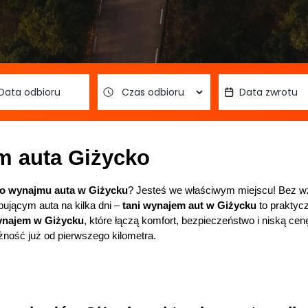
m auta Giżycko
go wynajmu auta w Giżycku
? Jesteś we właściwym miejscu! Bez wz
ującym auta na kilka dni – 
tani wynajem aut w Giżycku
 to praktyc
wynajem w Giżycku
, które łączą komfort, bezpieczeństwo i niską cen
żność już od pierwszego kilometra.