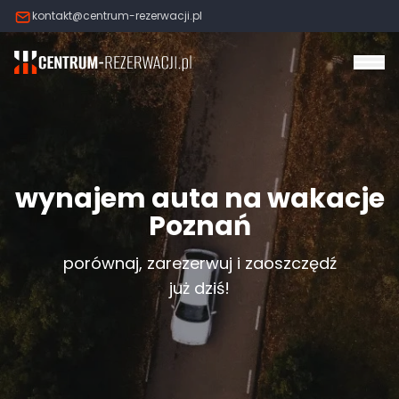
kontakt@centrum-rezerwacji.pl
Otw
wynajem auta na wakacje
Poznań
porównaj, zarezerwuj i zaoszczędź
już dziś!