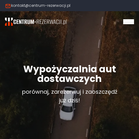
kontakt@centrum-rezerwacji.pl
Otw
Wypożyczalnia aut
dostawczych
porównaj, zarezerwuj i zaoszczędź
już dziś!