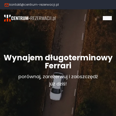
kontakt@centrum-rezerwacji.pl
Otw
Wynajem długoterminowy
Ferrari
porównaj, zarezerwuj i zaoszczędź
już dziś!