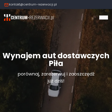
kontakt@centrum-rezerwacji.pl
Otw
Wynajem aut dostawczych
Piła
porównaj, zarezerwuj i zaoszczędź
już dziś!