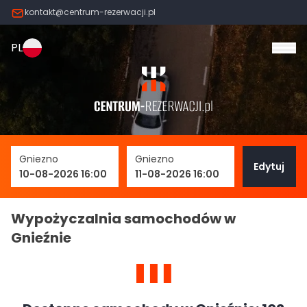
kontakt@centrum-rezerwacji.pl
PL
Otw
Gniezno
Gniezno
Edytuj
10-08-2026 16:00
11-08-2026 16:00
Wypożyczalnia samochodów w
Gnieźnie