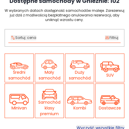
Dostępne samochody w Gnieźnie:
102
W wybranych datach dostępność samochodów maleje. Zarezerwuj
już dziś z możliwością bezpłatnego anulowania rezerwacji, aby
uniknąć wzrostu ceny.
Sortuj:
cena
Filtruj
Średni
Mały
Duży
SUV
samochód
samochód
samochód
Samochód
Minivan
klasy
Kombi
Dostawcze
premium
Wyczyść wszystkie filtry