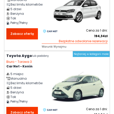
Bez limitu kilometrów
5
drzwi
Benzyna
Tak
Pełny/Pełny
Cena za
1
dni:
Zobacz ofertę
194,34
zł
Bezpłatne odwołanie rezerwacji
Warunki Wynajmu
Najtaniej w kategorii małe
Toyota Aygo
lub podobny
Biuro -
Torowa 3
Car Net - Konin
5
miejsc
Manualna
Bez limitu kilometrów
5
drzwi
Benzyna
Tak
Pełny/Pełny
Cena za
1
dni:
Zobacz ofertę