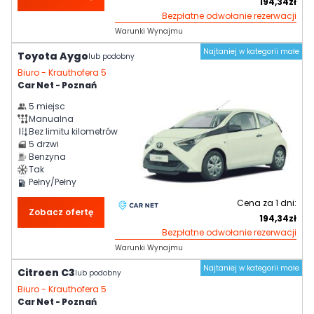
194,34
zł
Bezpłatne odwołanie rezerwacji
Warunki Wynajmu
Najtaniej w kategorii małe
Toyota Aygo
lub podobny
Biuro -
Krauthofera 5
Car Net - Poznań
5
miejsc
Manualna
Bez limitu kilometrów
5
drzwi
Benzyna
Tak
Pełny/Pełny
Cena za
1
dni:
Zobacz ofertę
194,34
zł
Bezpłatne odwołanie rezerwacji
Warunki Wynajmu
Najtaniej w kategorii małe
Citroen C3
lub podobny
Biuro -
Krauthofera 5
Car Net - Poznań