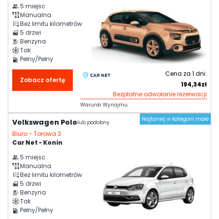
5
miejsc
Manualna
Bez limitu kilometrów
5
drzwi
Benzyna
Tak
Pełny/Pełny
Cena za
1
dni:
Zobacz ofertę
194,34
zł
Bezpłatne odwołanie rezerwacji
Warunki Wynajmu
Najtaniej w kategorii małe
Volkswagen Polo
lub podobny
Biuro -
Torowa 3
Car Net - Konin
5
miejsc
Manualna
Bez limitu kilometrów
5
drzwi
Benzyna
Tak
Pełny/Pełny