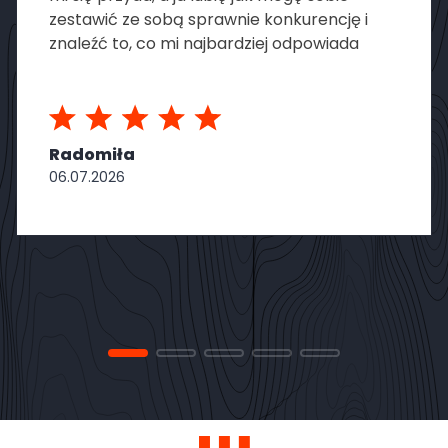
doskonała obsługa, za każdym razem cenię
to sobie we wszelkich rodzajach usług, jak na
razie nie miałem żadnych uciążliwości ani z
samą stroną, ani z wykonawcą, dlatego
polecam
Wincenty
06.18.2026