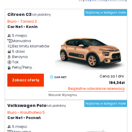
Najtaniej w kategorii małe
Citroen C3
lub podobny
Biuro -
Torowa 3
Car Net - Konin
5
miejsc
Manualna
Bez limitu kilometrów
5
drzwi
Benzyna
Tak
Pełny/Pełny
Cena za
1
dni:
Zobacz ofertę
194,34
zł
Bezpłatne odwołanie rezerwacji
Warunki Wynajmu
Najtaniej w kategorii małe
Volkswagen Polo
lub podobny
Biuro -
Krauthofera 5
Car Net - Poznań
5
miejsc
Manualna