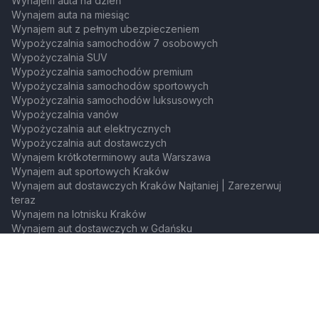
Wynajem auta na dzień
Wynajem auta na miesiąc
Wynajem aut z pełnym ubezpieczeniem
Wypożyczalnia samochodów 7 osobowych
Wypożyczalnia SUV
Wypożyczalnia samochodów premium
Wypożyczalnia samochodów sportowych
Wypożyczalnia samochodów luksusowych
Wypożyczalnia vanów
Wypożyczalnia aut elektrycznych
Wypożyczalnia aut dostawczych
Wynajem krótkoterminowy auta Warszawa
Wynajem aut sportowych Kraków
Wynajem aut dostawczych Kraków Najtaniej | Zarezerwuj
teraz
Wynajem na lotnisku Kraków
Wynajem aut dostawczych w Gdańsku
Wynajem aut sportowych w Gdańsku
Marki samochodów
Wypożyczalnia Toyota
Wypożyczalnia Audi