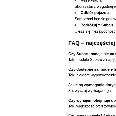
Rezerwacja
Skorzystaj z wygodnej r
Odbiór pojazdu
Samochód będzie gotowy
Podróżuj z Subaru
Ciesz się niezawodnością
FAQ – najczęście
Czy Subaru nadaje się na 
Tak, modele Subaru z napęd
Czy dostępne są modele 
Tak, niektóre wypożyczalni
Jakie są wymagania doty
Zazwyczaj wymagane jest pr
Czy wynajem obejmuje ub
Tak, większość ofert zawie
Czy mogę wynająć Subaru