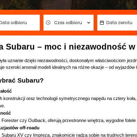
a Subaru – moc i niezawodność w
ruje szeroki arsenał modeli idealnych na różne okazje – od wyjazdów
ybrać Subaru?
ałość
ch konstrukcji oraz technologii symetrycznego napędu na cztery koła
we.
nność
k Forester czy Outback, oferują przestronne wnętrza, wygodne fote
zjastów off-roadu
k Subaru XV czy Impreza, znakomicie radzą sobie na trudnych terena