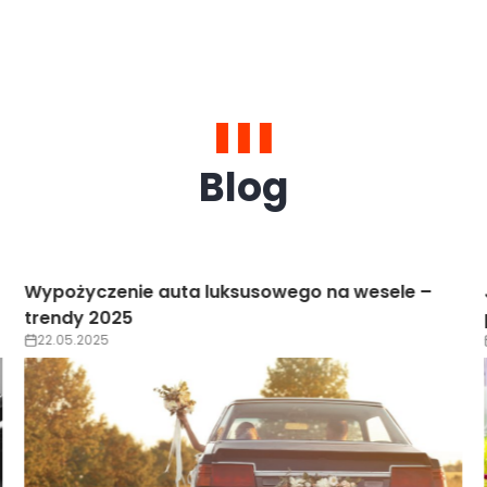
Blog
Jak zarezerwować luksusowe auto online krok
po kroku?
22.05.2025