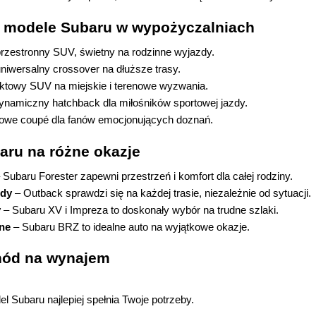
e modele Subaru w wypożyczalniach
przestronny SUV, świetny na rodzinne wyjazdy.
uniwersalny crossover na dłuższe trasy.
ktowy SUV na miejskie i terenowe wyzwania.
dynamiczny hatchback dla miłośników sportowej jazdy.
towe coupé dla fanów emocjonujących doznań.
aru na różne okazje
– Subaru Forester zapewni przestrzeń i komfort dla całej rodziny.
dy
 – Outback sprawdzi się na każdej trasie, niezależnie od sytuacji.
y
 – Subaru XV i Impreza to doskonały wybór na trudne szlaki.
ne
 – Subaru BRZ to idealne auto na wyjątkowe okazje.
ód na wynajem
l Subaru najlepiej spełnia Twoje potrzeby.