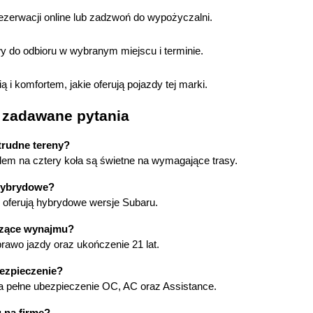
ezerwacji online lub zadzwoń do wypożyczalni.
 do odbioru w wybranym miejscu i terminie.
 i komfortem, jakie oferują pojazdy tej marki.
j zadawane pytania
trudne tereny?
em na cztery koła są świetne na wymagające trasy.
hybrydowe?
e oferują hybrydowe wersje Subaru.
czące wynajmu?
awo jazdy oraz ukończenie 21 lat.
ezpieczenie?
ra pełne ubezpieczenie OC, AC oraz Assistance.
 na firmę?