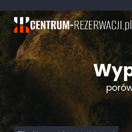
Wyp
porówn