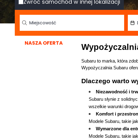
Zwróć samochód w innej lokalizacji
NASZA OFERTA
Wypożyczalni
Wypożyczalnia Subaru
 ofe
Dlaczego warto w
Niezawodność i trw
Subaru słynie z solidny
wszelkie warunki drogo
Komfort i przestro
Modele Subaru, takie ja
Wymarzone dla entu
Modele Subaru, takie ja