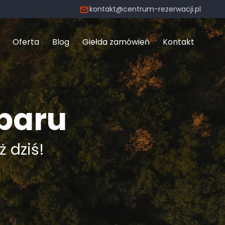
kontakt@centrum-rezerwacji.pl
Oferta
Blog
Giełda zamówień
Kontakt
baru
ż dziś!