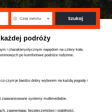
Szukaj
 każdej podróży
Subaru to marka, która zdobyła uznanie dzięki niezawodności, doskonałym właściwościom jezdnym i charakterystycznym napędom na cztery koła. 
 terenowych po komfortowe podróże rodzinne.  
, co czyni je bardzo dobry wyborem na każdą pogodę i 
le i zaawansowane systemy multimedialne.
ch, zapewniając bezpieczeństwo i stabilność.