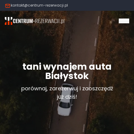
kontakt@centrum-rezerwacji.pl
Otw
tani wynajem auta
Białystok
porównaj, zarezerwuj i zaoszczędź
już dziś!