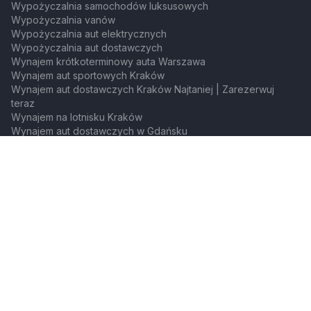
Wypożyczalnia samochodów luksusowych
Wypożyczalnia vanów
Wypożyczalnia aut elektrycznych
Wypożyczalnia aut dostawczych
Wynajem krótkoterminowy auta Warszawa
Wynajem aut sportowych Kraków
Wynajem aut dostawczych Kraków Najtaniej | Zarezerwuj
teraz
Wynajem na lotnisku Kraków
Wynajem aut dostawczych w Gdańsku
Wynajem aut sportowych w Gdańsku
Marki samochodów
Wypożyczalnia Toyota
Wypożyczalnia Audi
Wypożyczalnia Mazda
Wynajem długoterminowy Mazda
Wypożyczalnia Jeep
Wynajem długoterminowy Jeep
Wypożyczalnia Fiat
Wynajem długoterminowy Fiat
Wypożyczalnia Citroen