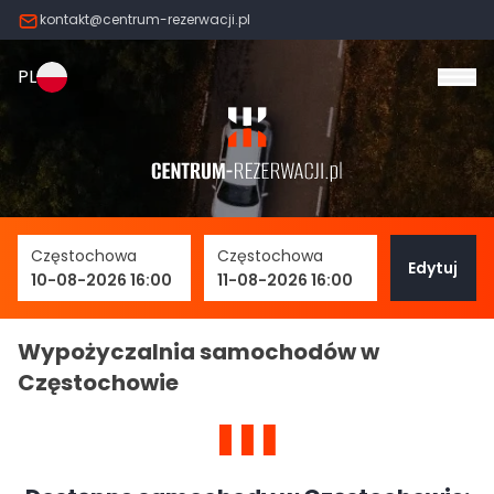
kontakt@centrum-rezerwacji.pl
PL
Otw
Częstochowa
Częstochowa
Edytuj
10-08-2026 16:00
11-08-2026 16:00
Wypożyczalnia samochodów w
Częstochowie