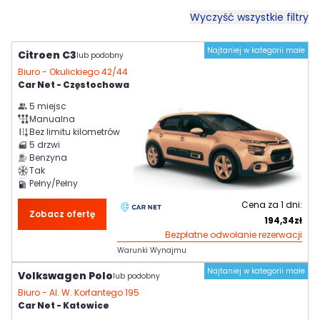
Wyczyść wszystkie filtry
Najtaniej w kategorii małe
Citroen C3
lub podobny
Biuro -
Okulickiego 42/44
Car Net - Częstochowa
5
miejsc
Manualna
Bez limitu kilometrów
5
drzwi
Benzyna
Tak
Pełny/Pełny
Cena za
1
dni:
Zobacz ofertę
194,34
zł
Bezpłatne odwołanie rezerwacji
Warunki Wynajmu
Najtaniej w kategorii małe
Volkswagen Polo
lub podobny
Biuro -
Al. W. Korfantego 195
Car Net - Katowice