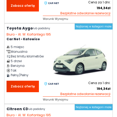
Cena za
1
dni:
Zobacz ofertę
194,34
zł
Bezpłatne odwołanie rezerwacji
Warunki Wynajmu
Najtaniej w kategorii małe
Toyota Aygo
lub podobny
Biuro -
Al. W. Korfantego 195
Car Net - Katowice
5
miejsc
Manualna
Bez limitu kilometrów
5
drzwi
Benzyna
Tak
Pełny/Pełny
Cena za
1
dni:
Zobacz ofertę
194,34
zł
Bezpłatne odwołanie rezerwacji
Warunki Wynajmu
Najtaniej w kategorii małe
Citroen C3
lub podobny
Biuro -
Al. W. Korfantego 195