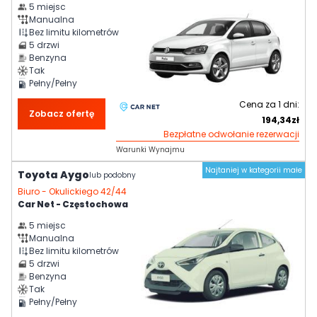
5
miejsc
Manualna
Bez limitu kilometrów
5
drzwi
Benzyna
Tak
Pełny/Pełny
Cena za
1
dni:
Zobacz ofertę
194,34
zł
Bezpłatne odwołanie rezerwacji
Warunki Wynajmu
Najtaniej w kategorii małe
Toyota Aygo
lub podobny
Biuro -
Okulickiego 42/44
Car Net - Częstochowa
5
miejsc
Manualna
Bez limitu kilometrów
5
drzwi
Benzyna
Tak
Pełny/Pełny