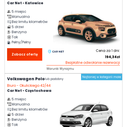
Car Net - Katowice
5
miejsc
Manualna
Bez limitu kilometrów
5
drzwi
Benzyna
Tak
Pełny/Pełny
Cena za
1
dni:
Zobacz ofertę
194,34
zł
Bezpłatne odwołanie rezerwacji
Warunki Wynajmu
Najtaniej w kategorii małe
Volkswagen Polo
lub podobny
Biuro -
Okulickiego 42/44
Car Net - Częstochowa
5
miejsc
Manualna
Bez limitu kilometrów
5
drzwi
Benzyna
Tak