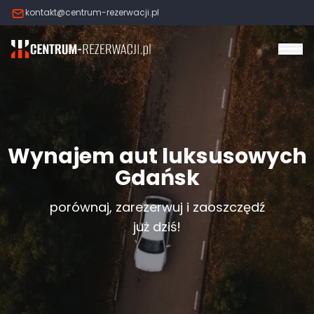
kontakt@centrum-rezerwacji.pl
Otw
Wynajem aut luksusowych
Gdańsk
porównaj, zarezerwuj i zaoszczędź
już dziś!