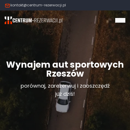
kontakt@centrum-rezerwacji.pl
Otw
Wynajem aut sportowych
Rzeszów
porównaj, zarezerwuj i zaoszczędź
już dziś!