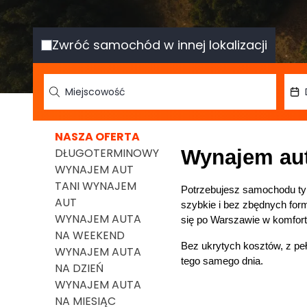
Zwróć samochód w innej lokalizacji
NASZA OFERTA
DŁUGOTERMINOWY
Wynajem aut
WYNAJEM AUT
TANI WYNAJEM
Potrzebujesz samochodu tylk
AUT
szybkie i bez zbędnych form
WYNAJEM AUTA
się po Warszawie w komfort
NA WEEKEND
Bez ukrytych kosztów, z pe
WYNAJEM AUTA
tego samego dnia.
NA DZIEŃ
WYNAJEM AUTA
NA MIESIĄC