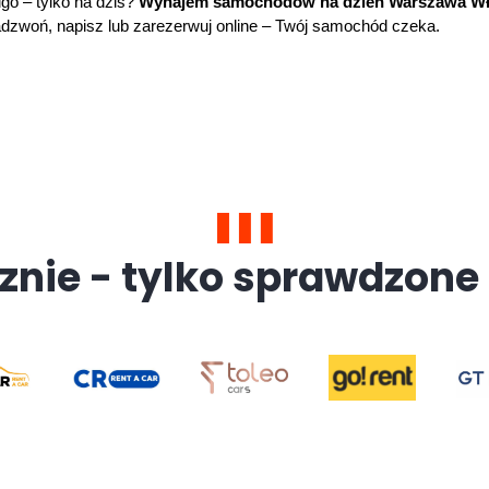
go – tylko na dziś? 
Wynajem samochodów na dzień Warszawa W
Zadzwoń, napisz lub zarezerwuj online – Twój samochód czeka.
znie - tylko sprawdzone 