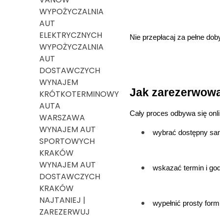
WYPOŻYCZALNIA
AUT
ELEKTRYCZNYCH
Nie przepłacaj za pełne doby
WYPOŻYCZALNIA
AUT
DOSTAWCZYCH
WYNAJEM
Jak zarezerwowa
KRÓTKOTERMINOWY
AUTA
Cały proces odbywa się onl
WARSZAWA
WYNAJEM AUT
wybrać dostępny sam
SPORTOWYCH
KRAKÓW
WYNAJEM AUT
wskazać termin i god
DOSTAWCZYCH
KRAKÓW
NAJTANIEJ |
wypełnić prosty form
ZAREZERWUJ