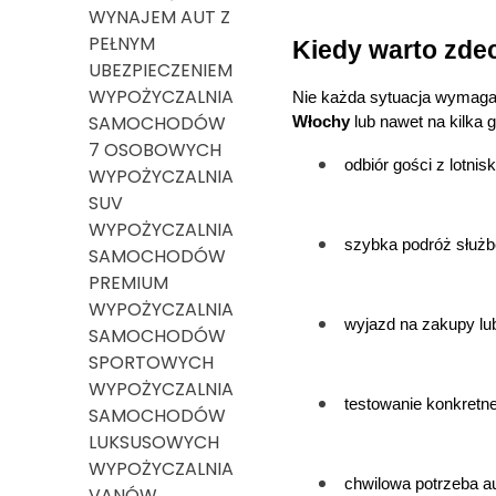
WYNAJEM AUT Z
PEŁNYM
Kiedy warto zde
UBEZPIECZENIEM
WYPOŻYCZALNIA
Nie każda sytuacja wymaga r
SAMOCHODÓW
Włochy
 lub nawet na kilka
7 OSOBOWYCH
odbiór gości z lotnis
WYPOŻYCZALNIA
SUV
WYPOŻYCZALNIA
szybka podróż służb
SAMOCHODÓW
PREMIUM
WYPOŻYCZALNIA
wyjazd na zakupy lu
SAMOCHODÓW
SPORTOWYCH
WYPOŻYCZALNIA
testowanie konkret
SAMOCHODÓW
LUKSUSOWYCH
WYPOŻYCZALNIA
chwilowa potrzeba au
VANÓW