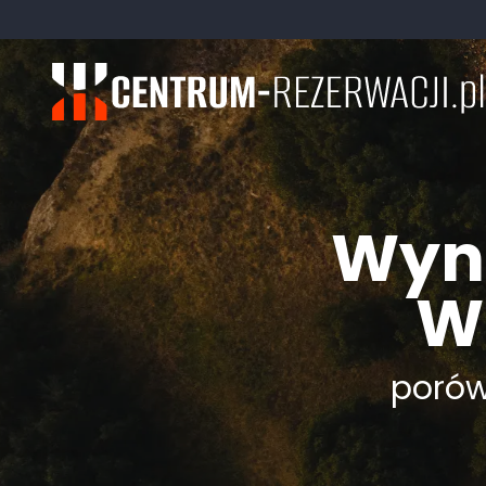
Wyna
W
porówn