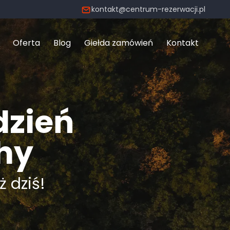
kontakt@centrum-rezerwacji.pl
Oferta
Blog
Giełda zamówień
Kontakt
dzień
hy
ż dziś!