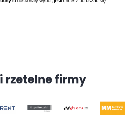
łochy
 to doskonały wybór, jeśli chcesz poruszać się 
i rzetelne firmy