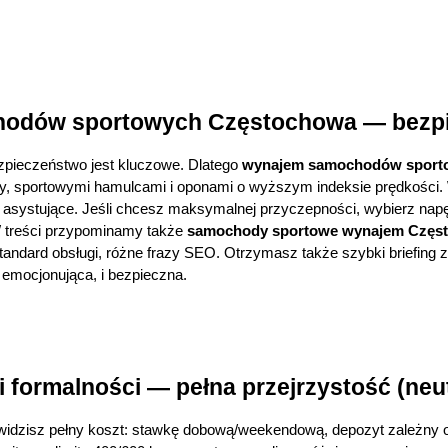
odów sportowych Częstochowa — bezpie
zpieczeństwo jest kluczowe. Dlatego
wynajem samochodów 
sport
azdy, sportowymi hamulcami i oponami o wyższym indeksie prędkości. 
asystujące. Jeśli chcesz maksymalnej przyczepności, wybierz napęd 4
 treści przypominamy także 
samochody sportowe wynajem Częs
andard obsługi, różne frazy SEO. Otrzymasz także szybki briefing z ob
i emocjonująca, i bezpieczna.
i formalności — pełna przejrzystość (neu
 widzisz pełny koszt: stawkę dobową/weekendową, depozyt zależny od