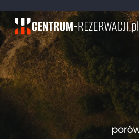
porówn