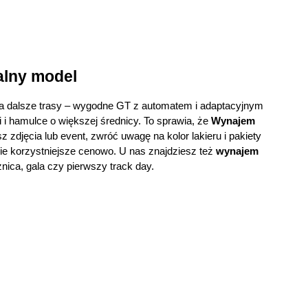
alny model
 na dalsze trasy – wygodne GT z automatem i adaptacyjnym 
 hamulce o większej średnicy. To sprawia, że 
Wynajem 
z zdjęcia lub event, zwróć uwagę na kolor lakieru i pakiety 
ie korzystniejsze cenowo. U nas znajdziesz też 
wynajem 
znica, gala czy pierwszy track day.