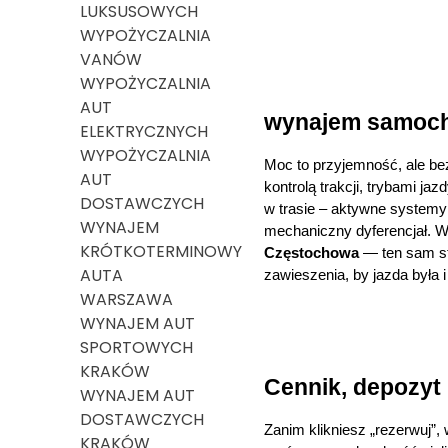
LUKSUSOWYCH
WYPOŻYCZALNIA
VANÓW
WYPOŻYCZALNIA
AUT
wynajem samoch
ELEKTRYCZNYCH
WYPOŻYCZALNIA
Moc to przyjemność, ale be
AUT
kontrolą trakcji, trybami j
DOSTAWCZYCH
w trasie – aktywne systemy 
WYNAJEM
mechaniczny dyferencjał. W
KRÓTKOTERMINOWY
Częstochowa
 — ten sam st
AUTA
zawieszenia, by jazda była 
WARSZAWA
WYNAJEM AUT
SPORTOWYCH
KRAKÓW
Cennik, depozyt 
WYNAJEM AUT
DOSTAWCZYCH
Zanim klikniesz „rezerwuj”,
KRAKÓW