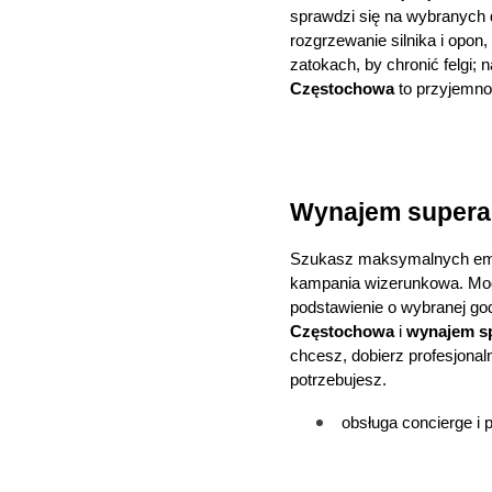
sprawdzi się na wybranych dr
rozgrzewanie silnika i opon
zatokach, by chronić felgi;
Częstochowa
 to przyjemno
Wynajem superau
Szukasz maksymalnych emo
kampania wizerunkowa. Mode
podstawienie o wybranej go
Częstochowa
 i 
wynajem s
chcesz, dobierz profesjonaln
potrzebujesz.
obsługa concierge i 