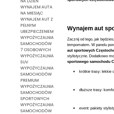
NA DZIEŃ
WYNAJEM AUTA
NA MIESIĄC
WYNAJEM AUT Z
PEŁNYM
Wynajem aut spo
UBEZPIECZENIEM
WYPOŻYCZALNIA
Zacznij od tego, jak będzie
SAMOCHODÓW
tempomatem. W panelu porów
7 OSOBOWYCH
aut sportowych Częstoch
WYPOŻYCZALNIA
stylistyczne. Dodatkowo moż
SUV
sportowego samochodu 
WYPOŻYCZALNIA
krótkie trasy: lekkie
SAMOCHODÓW
PREMIUM
WYPOŻYCZALNIA
dłuższe trasy: komf
SAMOCHODÓW
SPORTOWYCH
WYPOŻYCZALNIA
event: pakiety stylist
SAMOCHODÓW