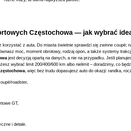
rtowych Częstochowa — jak wybrać ide
sz korzystać z auta. Do miasta świetnie sprawdzi się zwinne coupé;
nasz moc, moment obrotowy, rodzaj opon, a także systemy trakcji i
owa
 jest decyzją opartą na danych, a nie na przypadku. Jeśli planujes
esz wybrać limit 200/400/600 km albo nielimit – doradzimy, co będz
Częstochowa
, więc bez trudu dopasujesz auto do okazji: randka, roc
 coupé/roadster,
ortowe GT,
yczne i detale.