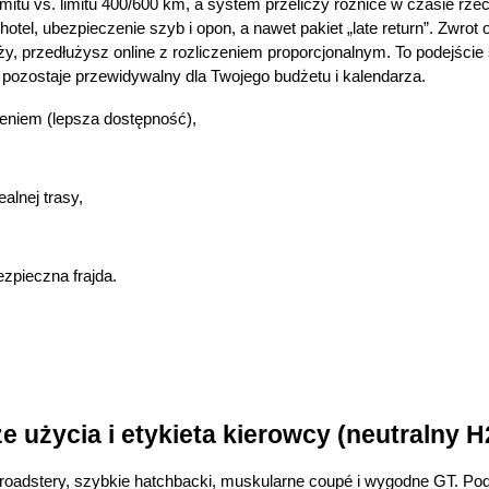
mitu vs. limitu 400/600 km, a system przeliczy różnice w czasie rze
hotel, ubezpieczenie szyb i opon, a nawet pakiet „late return”. Zwr
uży, przedłużysz online z rozliczeniem proporcjonalnym. To podejści
 pozostaje przewidywalny dla Twojego budżetu i kalendarza.
eniem (lepsza dostępność),
ealnej trasy,
ezpieczna frajda.
e użycia i etykieta kierowcy (neutralny H
 roadstery, szybkie hatchbacki, muskularne coupé i wygodne GT. Podp