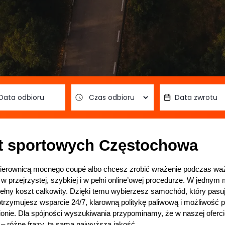
t sportowych Częstochowa
ierownicą mocnego coupé albo chcesz zrobić wrażenie podczas waż
 w przejrzystej, szybkiej i w pełni online’owej procedurze. W jednym
 pełny koszt całkowity. Dzięki temu wybierzesz samochód, który pasu
otrzymujesz wsparcie 24/7, klarowną politykę paliwową i możliwość po
ionie. Dla spójności wyszukiwania przypominamy, że w naszej oferci
 – różne frazy, ta sama najwyższa jakość.