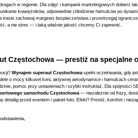
ogach w regionie. Dla zdjęć i kampanii marketingowych dobierz lakier
, unikanie krawężników, odpowiednie chłodzenie hamulców po dynami
 na trasie zachowaj margines bezpieczeństwa i przestrzegaj ogranicze
ść, a nie stres — i taką właśnie jakość chcemy Ci zapewnić.
t Częstochowa — prestiż na specjalne o
cji? 
Wynajem superaut Częstochowa
 spełni oczekiwania, gdy pot
le o mocy kilkuset koni, aktywnej aerodynamice i hamulcach cerami
dzinie, pomoc przy ustawieniach i szybki instruktaż. Dla spójności
portowego samochodu Częstochowa
 — niezależnie od frazy, dost
y detailig przed eventem i pakiet foto. Efekt? Prestiż, komfort i nie
podstawienia,