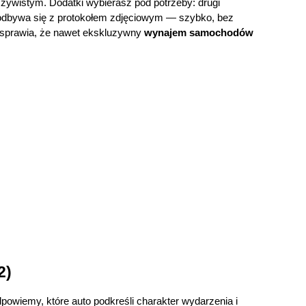
czywistym. Dodatki wybierasz pod potrzeby: drugi 
ot odbywa się z protokołem zdjęciowym — szybko, bez 
e sprawia, że nawet ekskluzywny 
wynajem samochodów 
2)
owiemy, które auto podkreśli charakter wydarzenia i 