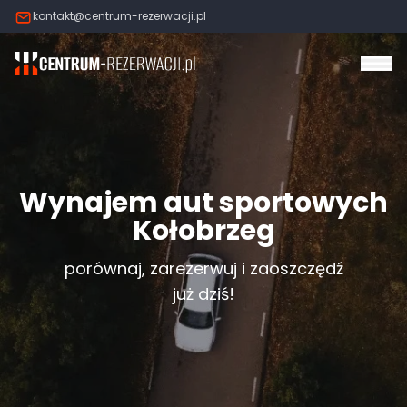
kontakt@centrum-rezerwacji.pl
Otw
Wynajem aut sportowych
Kołobrzeg
porównaj, zarezerwuj i zaoszczędź
już dziś!