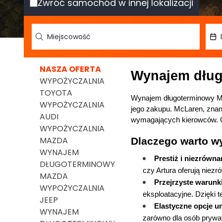
Zwróć samochód w innej lokalizacji
NASZA OFERTA
Wynajem długo
WYPOŻYCZALNIA
TOYOTA
Wynajem długoterminowy Mc
WYPOŻYCZALNIA
jego zakupu. McLaren, znany
AUDI
wymagających kierowców. Od
WYPOŻYCZALNIA
MAZDA
Dlaczego warto w
WYNAJEM
Prestiż i niezrówn
DŁUGOTERMINOWY
czy Artura oferują niez
MAZDA
Przejrzyste warunk
WYPOŻYCZALNIA
eksploatacyjne. Dzięki 
JEEP
Elastyczne opcje 
WYNAJEM
zarówno dla osób prywatn