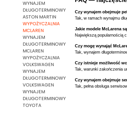
WYNAJEM
DŁUGOTERMINOWY
Czy wynajem obejmuje pe
ASTON MARTIN
Tak, w ramach wynajmu dłu
WYPOŻYCZALNIA
Jakie modele McLarena są
MCLAREN
Największą popularnością ci
WYNAJEM
DŁUGOTERMINOWY
Czy mogę wynająć McLare
MCLAREN
Tak, wynajem długoterminowy
WYPOŻYCZALNIA
Czy istnieje możliwość 
VOLKSWAGEN
Tak, warunki zakończenia u
WYNAJEM
DŁUGOTERMINOWY
Czy wynajem obejmuje ser
VOLKSWAGEN
Tak, pełna obsługa serwiso
WYNAJEM
DŁUGOTERMINOWY
TOYOTA