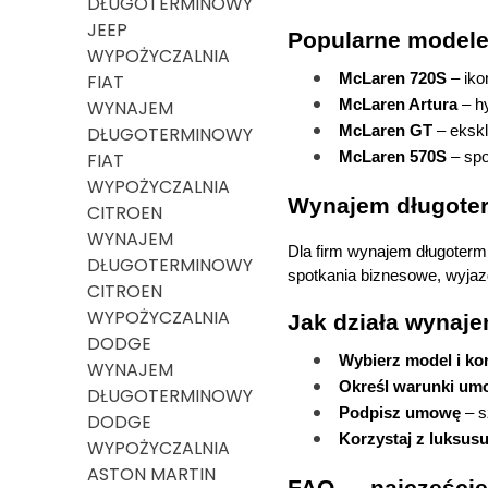
DŁUGOTERMINOWY
JEEP
Popularne model
WYPOŻYCZALNIA
McLaren 720S
 – ik
FIAT
McLaren Artura
 – h
WYNAJEM
McLaren GT
 – eksk
DŁUGOTERMINOWY
McLaren 570S
 – sp
FIAT
WYPOŻYCZALNIA
Wynajem długoter
CITROEN
WYNAJEM
Dla firm wynajem długotermi
DŁUGOTERMINOWY
spotkania biznesowe, wyjaz
CITROEN
WYPOŻYCZALNIA
Jak działa wynaj
DODGE
Wybierz model i ko
WYNAJEM
Określ warunki um
DŁUGOTERMINOWY
Podpisz umowę
 – 
DODGE
Korzystaj z luksus
WYPOŻYCZALNIA
ASTON MARTIN
FAQ — najczęście