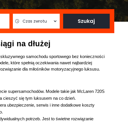
Szukaj
ągi na dłużej
ekskluzywnego samochodu sportowego bez konieczności 
ele, które spełnią oczekiwania nawet najbardziej 
ozwiązanie dla miłośników motoryzacyjnego luksusu.  
iecie supersamochodów. Modele takie jak McLaren 720S 
la cieszyć się tym luksusem na co dzień.
era ubezpieczenie, serwis i inne dodatkowe koszty 
o.
ywidualnych potrzeb. Jest to świetne rozwiązanie 