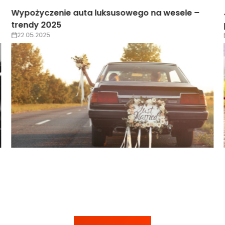
Jak zarezerwować luksusowe auto online krok
po kroku?
22.05.2025