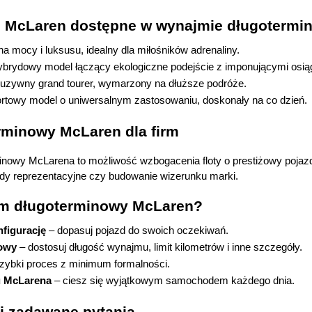
e McLaren dostępne w wynajmie długoterm
ona mocy i luksusu, idealny dla miłośników adrenaliny.
ybrydowy model łączący ekologiczne podejście z imponującymi osią
luzywny grand tourer, wymarzony na dłuższe podróże.
ortowy model o uniwersalnym zastosowaniu, doskonały na co dzień.
minowy McLaren dla firm
nowy McLarena to możliwość wzbogacenia floty o prestiżowy pojazd, 
dy reprezentacyjne czy budowanie wizerunku marki.
em długoterminowy McLaren?
nfigurację
 – dopasuj pojazd do swoich oczekiwań.
owy
 – dostosuj długość wynajmu, limit kilometrów i inne szczegóły.
szybki proces z minimum formalności.
u McLarena
 – ciesz się wyjątkowym samochodem każdego dnia.
j zadawane pytania