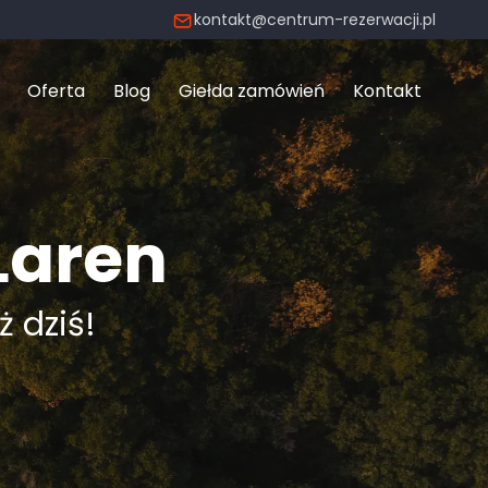
kontakt@centrum-rezerwacji.pl
Oferta
Blog
Giełda zamówień
Kontakt
Laren
ż dziś!