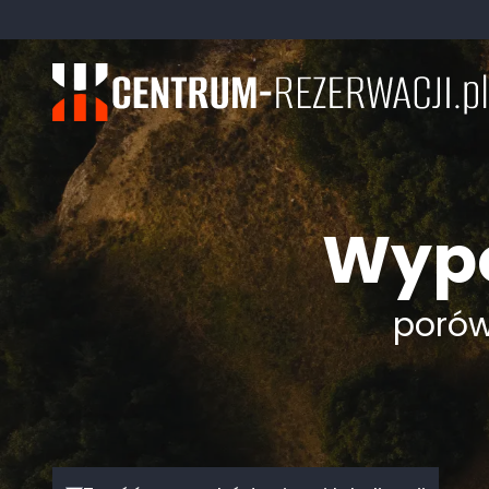
Wypo
porówn