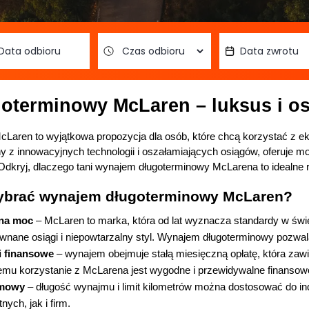
terminowy McLaren – luksus i osi
Laren to wyjątkowa propozycja dla osób, które chcą korzystać z 
 z innowacyjnych technologii i oszałamiających osiągów, oferuje mod
kryj, dlaczego tani wynajem długoterminowy McLarena to idealne r
ybrać wynajem długoterminowy McLaren?
ana moc
 – McLaren to marka, która od lat wyznacza standardy w św
równane osiągi i niepowtarzalny styl. Wynajem długoterminowy pozwa
i finansowe
 –
wynajem obejmuje stałą miesięczną opłatę, która zawi
temu korzystanie z McLarena jest wygodne i przewidywalne finansow
umowy
 – długość wynajmu i limit kilometrów można dostosować do ind
ych, jak i firm.