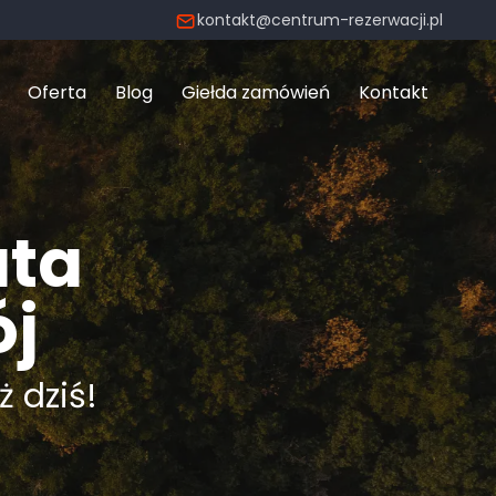
kontakt@centrum-rezerwacji.pl
Oferta
Blog
Giełda zamówień
Kontakt
uta
ój
ż dziś!