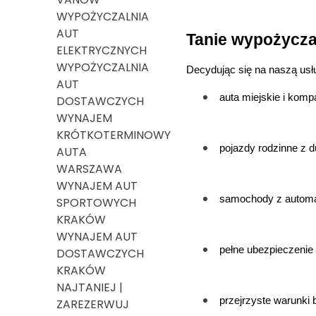
WYPOŻYCZALNIA
AUT
Tanie wypożycza
ELEKTRYCZNYCH
WYPOŻYCZALNIA
Decydując się na naszą usł
AUT
auta miejskie i kom
DOSTAWCZYCH
WYNAJEM
KRÓTKOTERMINOWY
pojazdy rodzinne z 
AUTA
WARSZAWA
WYNAJEM AUT
samochody z automat
SPORTOWYCH
KRAKÓW
WYNAJEM AUT
pełne ubezpieczenie 
DOSTAWCZYCH
KRAKÓW
NAJTANIEJ |
przejrzyste warunki
ZAREZERWUJ