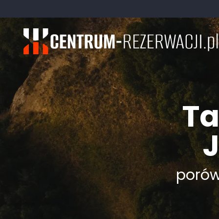
Ta
J
porówn