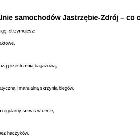
lnie samochodów Jastrzębie-Zdrój – co 
ugę, otrzymujesz:
paktowe,
dużą przestrzenią bagażową,
yczną i manualną skrzynią biegów,
i regularny serwis w cenie,
 bez haczyków.