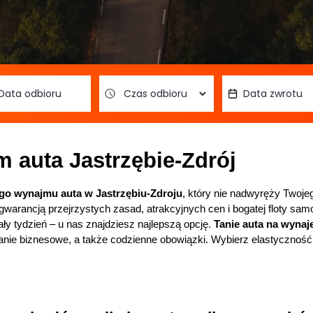
m auta Jastrzębie-Zdrój
ego wynajmu auta w Jastrzębiu-Zdroju
, który nie nadwyręży Twoje
 gwarancją przejrzystych zasad, atrakcyjnych cen i bogatej floty sa
ły tydzień – u nas znajdziesz najlepszą opcję. 
Tanie auta na wynaj
anie biznesowe, a także codzienne obowiązki. Wybierz elastyczność,