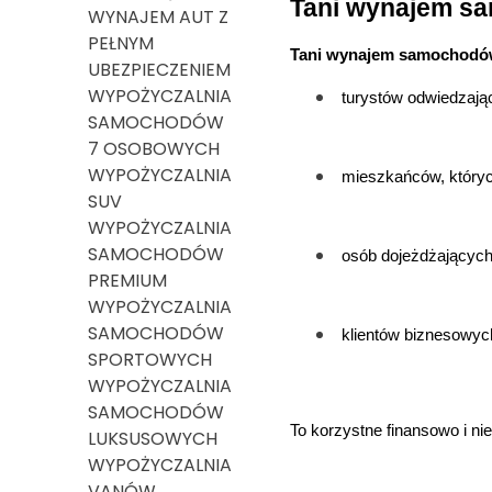
Tani wynajem sa
WYNAJEM AUT Z
PEŁNYM
Tani wynajem samochodów
UBEZPIECZENIEM
WYPOŻYCZALNIA
turystów odwiedzają
SAMOCHODÓW
7 OSOBOWYCH
WYPOŻYCZALNIA
mieszkańców, któryc
SUV
WYPOŻYCZALNIA
SAMOCHODÓW
osób dojeżdżających
PREMIUM
WYPOŻYCZALNIA
SAMOCHODÓW
klientów biznesowyc
SPORTOWYCH
WYPOŻYCZALNIA
SAMOCHODÓW
To korzystne finansowo i ni
LUKSUSOWYCH
WYPOŻYCZALNIA
VANÓW