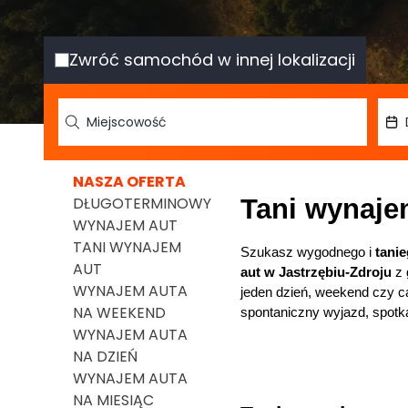
Zwróć samochód w innej lokalizacji
NASZA OFERTA
DŁUGOTERMINOWY
Tani wynaje
WYNAJEM AUT
TANI WYNAJEM
Szukasz wygodnego i 
tani
AUT
aut w Jastrzębiu-Zdroju
 z
WYNAJEM AUTA
jeden dzień, weekend czy ca
NA WEEKEND
spontaniczny wyjazd, spotk
WYNAJEM AUTA
NA DZIEŃ
WYNAJEM AUTA
NA MIESIĄC