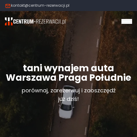
kontakt@centrum-rezerwacji.pl
Otw
tani wynajem auta
Warszawa Praga Południe
porównaj, zarezerwuj i zaoszczędź
już dziś!