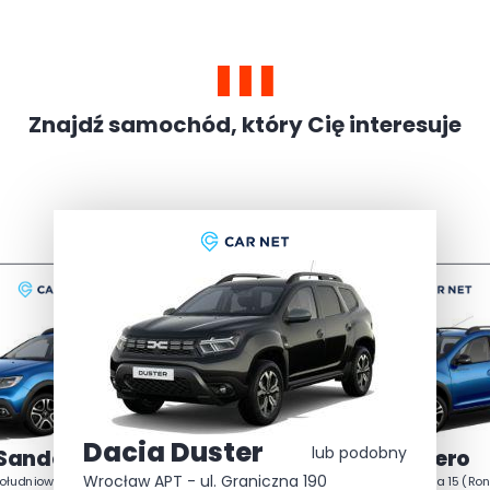
Znajdź samochód, który Cię interesuje
Dacia Duster
lub podobny
Sandero
Dacia Sandero
lub podobny
Dacia Duster
lub podob
Wrocław APT - ul. Graniczna 190
Południowa 15 (Rondo Hakena)
Szczecin - Południowa 15 (Ro
Wrocław APT - ul. Graniczna 190